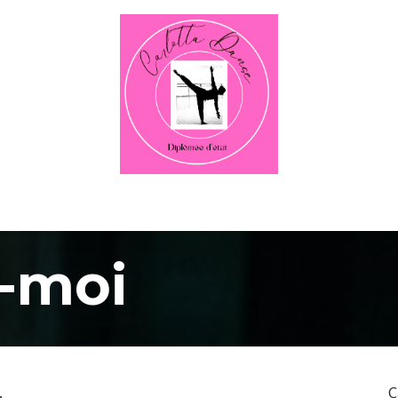
ctualités
Vidéo
Écoles / Milieu scolaire
​Contactez-mo
-moi
.
C