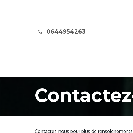
Se rendre au contenu
06
44954263
Page d'accueil
Inscription/Planning
A
Contactez
Contactez-nous pour plus de renseignements